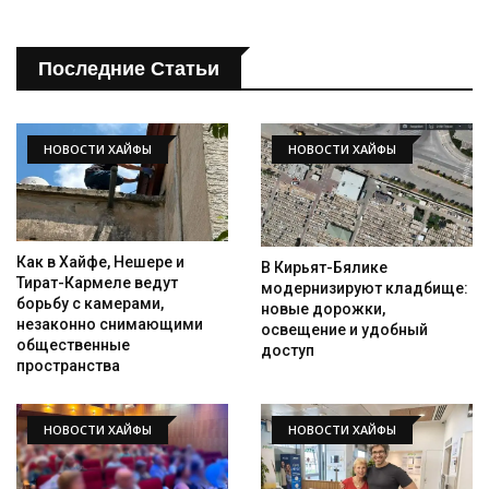
Последние Статьи
НОВОСТИ ХАЙФЫ
НОВОСТИ ХАЙФЫ
Искать
Как в Хайфе, Нешере и
В Кирьят-Бялике
Тират-Кармеле ведут
модернизируют кладбище:
борьбу с камерами,
новые дорожки,
незаконно снимающими
освещение и удобный
общественные
доступ
пространства
НОВОСТИ ХАЙФЫ
НОВОСТИ ХАЙФЫ