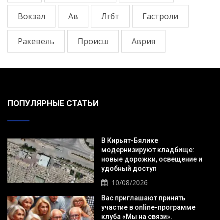
Вокзал
Ав
Лгбт
Гастроли
Ракевель
Происш
Аврия
ПОПУЛЯРНЫЕ СТАТЬИ
В Кирьят-Бялике
модернизируют кладбище:
новые дорожки, освещение и
удобный доступ
10/08/2026
Вас приглашают принять
участие в online-программе
клуба «Мы на связи».