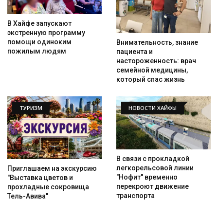
В Хайфе запускают
экстренную программу
помощи одиноким
Внимательность, знание
пожилым людям
пациента и
настороженность: врач
семейной медицины,
который спас жизнь
ТУРИЗМ
НОВОСТИ ХАЙФЫ
В связи с прокладкой
легкорельсовой линии
Приглашаем на экскурсию
"Нофит" временно
"Выставка цветов и
перекроют движение
прохладные сокровища
транспорта
Тель-Авива"