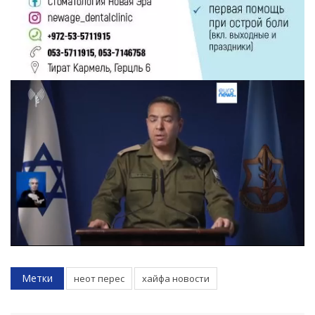
Метки
неот перес
хайфа новости