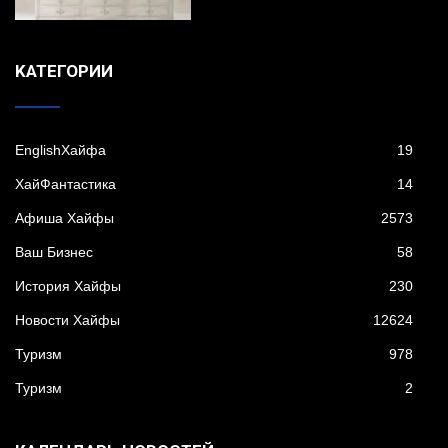
KАТЕГОРИИ
EnglishХайфа
19
XайФантастика
14
Афиша Хайфы
2573
Ваш Бизнес
58
История Хайфы
230
Новости Хайфы
12624
Туризм
978
Туризм
2