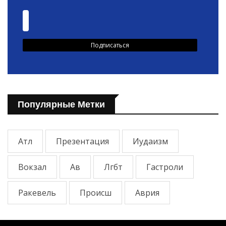
Популярные Метки
Атл
Презентация
Иудаизм
Вокзал
Ав
Лгбт
Гастроли
Ракевель
Происш
Аврия