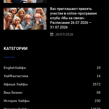
Вас приглашают принять
участие в online-программе
клуба «Мы на связи».
Расписание 26.07.2026 —
31.07.2026
26/07/2026
KАТЕГОРИИ
EnglishХайфа
19
XайФантастика
14
Афиша Хайфы
2572
Ваш Бизнес
58
История Хайфы
230
Новости Хайфы
12623