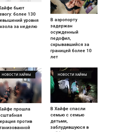
Хайфе бьют
евогу: более 130
В аэропорту
евышений уровня
задержан
нзола за неделю
осужденный
педофил,
скрывавшийся за
границей более 10
лет
НОВОСТИ ХАЙФЫ
НОВОСТИ ХАЙФЫ
В Хайфе спасли
Хайфе прошла
семью с семью
сштабная
детьми,
ерация против
заблудившуюся в
ганизованной