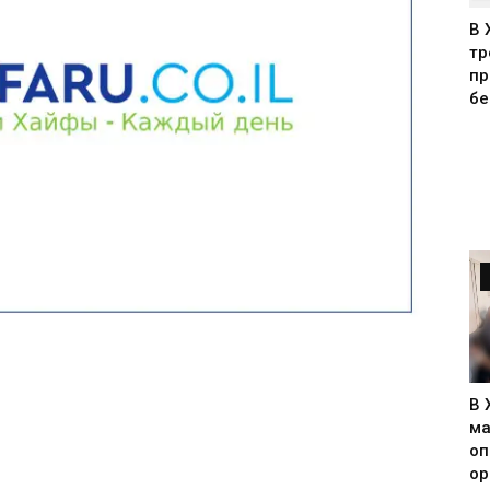
В 
тр
пр
бе
В 
ма
оп
ор