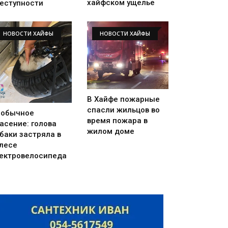
хайфском ущелье
еступности
НОВОСТИ ХАЙФЫ
НОВОСТИ ХАЙФЫ
В Хайфе пожарные
спасли жильцов во
еобычное
время пожара в
асение: голова
жилом доме
баки застряла в
лесе
ектровелосипеда