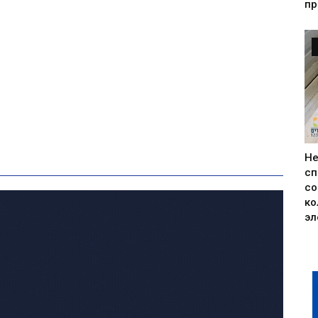
пр
Н
сп
со
ко
эл