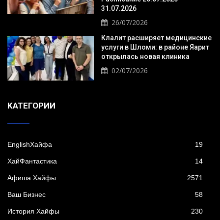
31.07.2026
26/07/2026
Клалит расширяет медицинские
услуги в Шломи: в районе Яарит
открылась новая клиника
02/07/2026
KАТЕГОРИИ
EnglishХайфа
19
XайФантастика
14
Афиша Хайфы
2571
Ваш Бизнес
58
История Хайфы
230