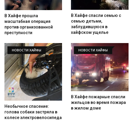
В Хайфе спасли семью с
В Хайфе прошла
семью детьми,
масштабная операция
заблудившуюся в
против организованной
хайфском ущелье
преступности
НОВОСТИ ХАЙФЫ
НОВОСТИ ХАЙФЫ
В Хайфе пожарные спасли
жильцов во время пожара
Необычное спасение:
в жилом доме
голова собаки застряла в
колесе электровелосипеда