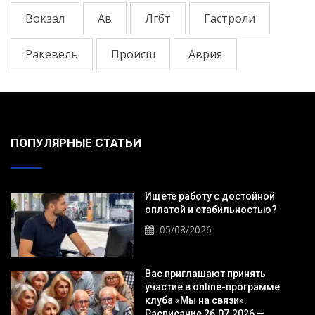
Вокзал
Ав
Лгбт
Гастроли
Ракевель
Происш
Аврия
ПОПУЛЯРНЫЕ СТАТЬИ
Ищете работу с достойной
оплатой и стабильностью?
05/08/2026
Вас приглашают принять
участие в online-программе
клуба «Мы на связи».
Расписание 26.07.2026 —