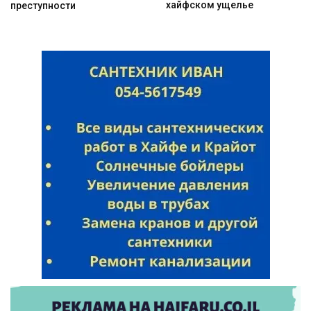
хайфском ущелье
преступности