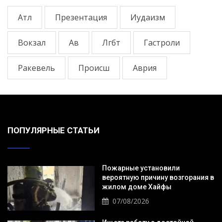
Атл
Презентация
Иудаизм
Вокзал
Ав
Лгбт
Гастроли
Ракевель
Происш
Аврия
ПОПУЛЯРНЫЕ СТАТЬИ
Пожарные установили
вероятную причину возгорания в
жилом доме Хайфы
07/08/2026