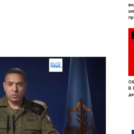
ве
ше
пр
Об
В 
де