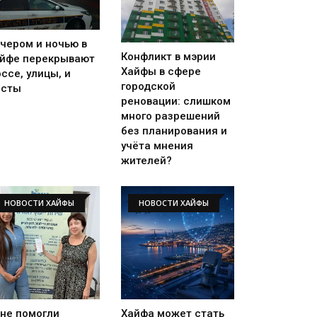
чером и ночью в
Конфликт в мэрии
йфе перекрывают
Хайфы в сфере
ссе, улицы, и
городской
осты
реновации: слишком
много разрешений
без планирования и
учёта мнения
жителей?
НОВОСТИ ХАЙФЫ
НОВОСТИ ХАЙФЫ
не помогли
Хайфа может стать