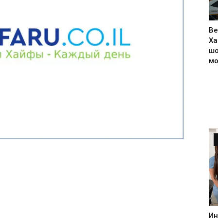
Ве
Ха
шо
м
Ин