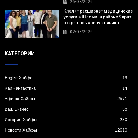
26/07/2026
Клалит расширяет медицинские
услуги в Шломи: в районе Яарит
открылась новая клиника
02/07/2026
KАТЕГОРИИ
EnglishХайфа
19
XайФантастика
14
Афиша Хайфы
2571
Ваш Бизнес
58
История Хайфы
230
Новости Хайфы
12610