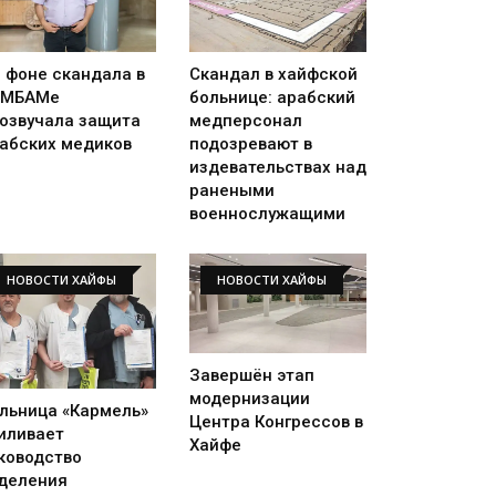
 фоне скандала в
Скандал в хайфской
АМБАМе
больнице: арабский
озвучала защита
медперсонал
абских медиков
подозревают в
издевательствах над
ранеными
военнослужащими
НОВОСТИ ХАЙФЫ
НОВОСТИ ХАЙФЫ
Завершён этап
модернизации
льница «Кармель»
Центра Конгрессов в
иливает
Хайфе
ководство
деления