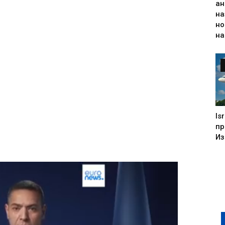
ан
на
но
на
Is
пр
Из