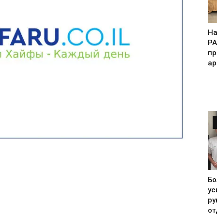
На
Р
пр
ар
Бо
ус
ру
от