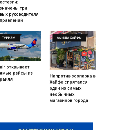
естезии:
значены три
вых руководителя
правлений
ТУРИЗМ
АФИША ХАЙФЫ
rair открывает
ямые рейсы из
Напротив зоопарка в
раиля
Хайфе спрятался
один из самых
необычных
магазинов города