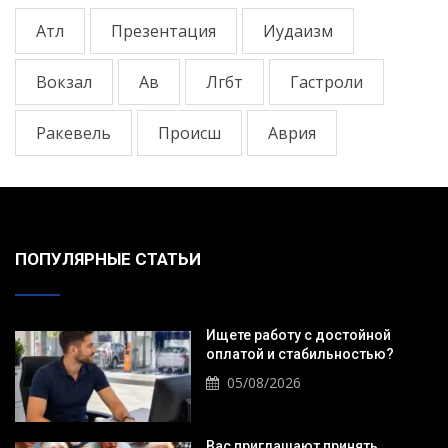
Атл
Презентация
Иудаизм
Вокзал
Ав
Лгбт
Гастроли
Ракевель
Происш
Аврия
ПОПУЛЯРНЫЕ СТАТЬИ
Ищете работу с достойной
оплатой и стабильностью?
05/08/2026
Вас приглашают принять