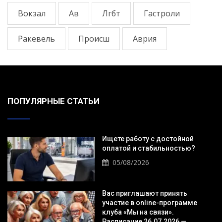
Вокзал
Ав
Лгбт
Гастроли
Ракевель
Происш
Аврия
ПОПУЛЯРНЫЕ СТАТЬИ
Ищете работу с достойной
оплатой и стабильностью?
05/08/2026
Вас приглашают принять
участие в online-программе
клуба «Мы на связи».
Расписание 26.07.2026 —